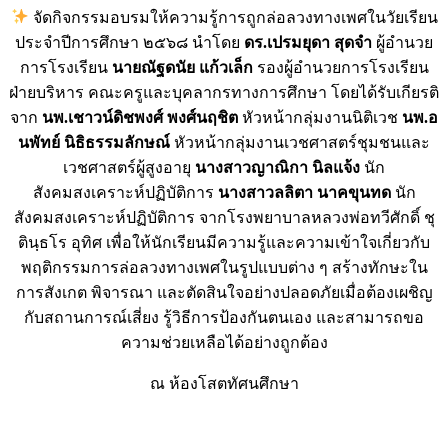
จัดกิจกรรมอบรมให้ความรู้การถูกล่อลวงทางเพศในวัยเรียน
ประจำปีการศึกษา ๒๕๖๘ นำโดย
ดร.เปรมยุดา สุดจำ
ผู้อำนวย
การโรงเรียน
นายณัฐดนัย แก้วเล็ก
รองผู้อำนวยการโรงเรียน
ฝ่ายบริหาร คณะครูและบุคลากรทางการศึกษา โดยได้รับเกียรติ
จาก
นพ.เชาวน์ดิชพงศ์ พงศ์นฤชิต
หัวหน้ากลุ่มงานนิติเวช
นพ.อ
นพัทย์ นิธิธรรมลักษณ์
หัวหน้ากลุ่มงานเวชศาสตร์ชุมชนและ
เวชศาสตร์ผู้สูงอายุ
นางสาวญาณิกา นิลแจ้ง
นัก
สังคมสงเคราะห์ปฏิบัติการ
นางสาวลลิตา นาคขุนทด
นัก
สังคมสงเคราะห์ปฏิบัติการ จากโรงพยาบาลหลวงพ่อทวีศักดิ์ ชุ
ตินฺธโร อุทิศ เพื่อให้นักเรียนมีความรู้และความเข้าใจเกี่ยวกับ
พฤติกรรมการล่อลวงทางเพศในรูปแบบต่าง ๆ สร้างทักษะใน
การสังเกต พิจารณา และตัดสินใจอย่างปลอดภัยเมื่อต้องเผชิญ
กับสถานการณ์เสี่ยง รู้วิธีการป้องกันตนเอง และสามารถขอ
ความช่วยเหลือได้อย่างถูกต้อง
ณ ห้องโสตทัศนศึกษา