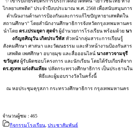
✨ เข้ารับเกียรติบัตรการประกวดสื่อวีดิทัศน์ “เยาวชนไทย ห่าง
ไกลยาเสพติด” ประจำปีงบประมาณ พ.ศ. 2568 เพื่อสนับสนุนการ
ดำเนินงานด้านการป้องกันและการแก้ไขปัญหายาเสพติดใน
สถานศึกษา” โดยสำนักงานศึกษาธิการจังหวัดกรุงเทพมหานคร
นำโดย
ดร.เปรมยุดา สุดจำ
ผู้อำนวยการโรงเรียน พร้อมด้วย
นา
งกัญธศิณุวัน เกิดประวีพัส
หัวหน้ากลุ่มสาระการเรียนรู้
สังคมศึกษา ศาสนา และวัฒนธรรม และหัวหน้างานป้องกันสาร
เสพติด เพศศึกษา อบายมุข และสื่อออนไลน์
นางสาวจามจุรี
ขวัญสง
ผู้รับผิดชอบโครงการ และนักเรียน โดยได้รับเกียรติจาก
ดร.สุเทพ แก่งสันเทียะ
ปลัดกระทรวงศึกษาธิการ เป็นประธานใน
พิธีและผู้มอบรางวัลในครั้งนี้
ณ หอประชุมคุรุสภา กระทรวงศึกษาธิการ กรุงเทพมหานคร
จำนวนผู้ชม :
465
กิจกรรมโรงเรียน
,
ประชาสัมพันธ์