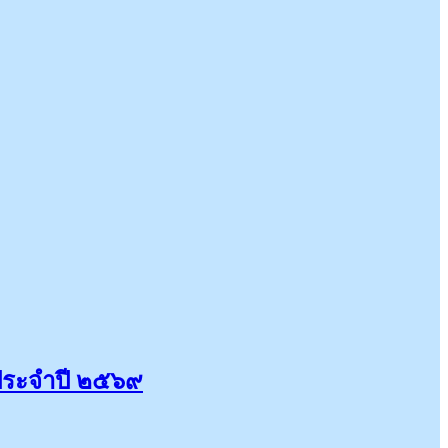
 ประจำปี ๒๕๖๙