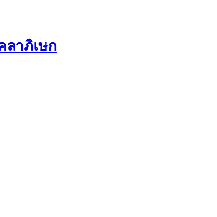
คลาภิเษก