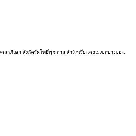
งคลาภิเษก สังกัดวัดโพธิ์พุฒตาล สำนักเรียนคณะเขตบางบอน