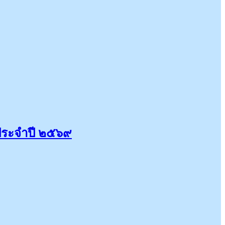
 ประจำปี ๒๕๖๙