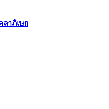
คลาภิเษก